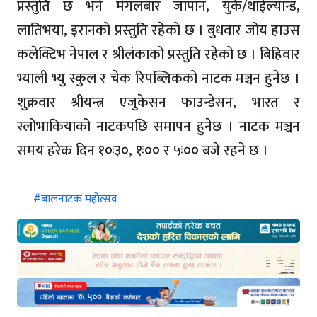
प्रस्तुति छ भने मंगलबार जापान, युके/थाईल्यान्ड,
लातिभया, इरानको प्रस्तुति रहेको छ । बुधवार जोय हाउस
कलेक्टिभ नेपाल र श्रीलंकाको प्रस्तुति रहेको छ । बिहिवार
भ्याली भ्यु स्कुल र चेक रिपब्लिकको नाटक मञ्चन हुनेछ ।
शुक्रवार श्रीयन्त्र एजुकेसन फाउन्डेसन, भारत र
स्लोभाकियाको नाटकपछि समापन हुनेछ । नाटक मञ्चन
समय हरेक दिन १०ः३०, १ः०० र ५ः०० बजे रहने छ ।
#बालनाटक महोत्सव