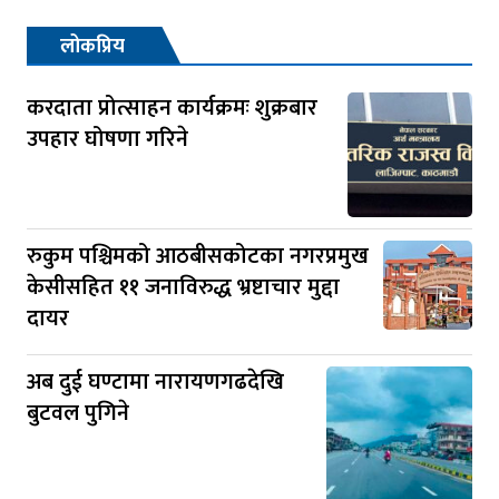
लोकप्रिय
करदाता प्रोत्साहन कार्यक्रमः शुक्रबार
उपहार घोषणा गरिने
रुकुम पश्चिमको आठबीसकोटका नगरप्रमुख
केसीसहित ११ जनाविरुद्ध भ्रष्टाचार मुद्दा
दायर
अब दुई घण्टामा नारायणगढदेखि
बुटवल पुगिने