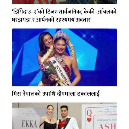
‘झिँगेदाउ–२’को टिजर सार्वजनिक, केकी–आँचलको
घरझगडा र आर्यनको रहस्यमय अवतार
मिस नेपालको उपाधि दीपमाला ढकाललाई