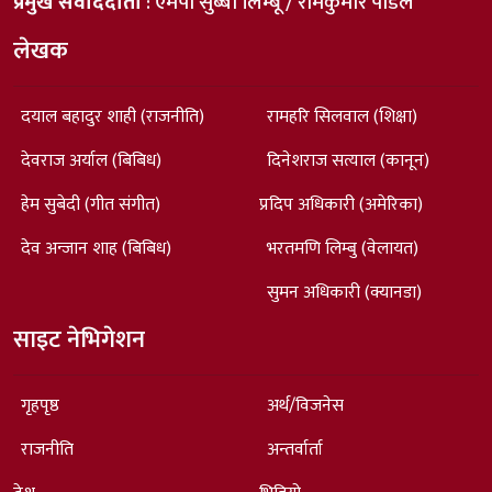
प्रमुख संवाददाता
: एमपी सुब्बा लिम्बू / रामकुमार पौडेल
लेखक
दयाल बहादुर शाही (राजनीति)
रामहरि सिलवाल (शिक्षा)
देवराज अर्याल (बिबिध)
दिनेशराज सत्याल (कानून)
हेम सुबेदी (गीत संगीत)
प्रदिप अधिकारी (अमेरिका)
देव अन्जान शाह (बिबिध)
भरतमणि लिम्बु (वेलायत)
सुमन अधिकारी (क्यानडा)
साइट नेभिगेशन
गृहपृष्ठ
अर्थ/विजनेस
राजनीति
अन्तर्वार्ता