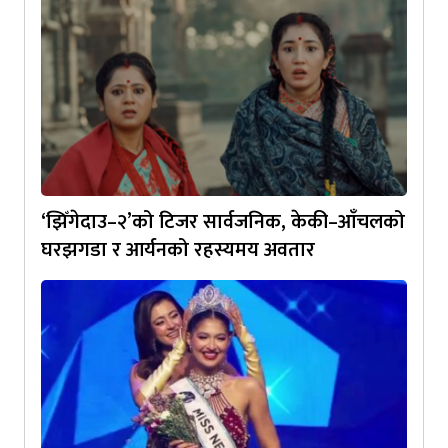
‘झिँगेदाउ–२’को टिजर सार्वजनिक, केकी–आँचलको
घरझगडा र आर्यनको रहस्यमय अवतार