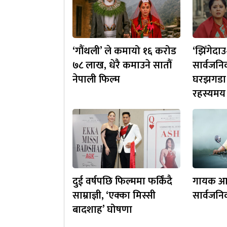
‘गौंथली’ ले कमायो १६ करोड
‘झिँगेदा
७८ लाख, धेरै कमाउने सातौं
सार्वजन
नेपाली फिल्म
घरझगडा 
रहस्यमय
दुई वर्षपछि फिल्ममा फर्किंदै
गायक आदित
साम्राज्ञी, ‘एक्का मिस्सी
सार्वजनि
बादशाह’ घोषणा