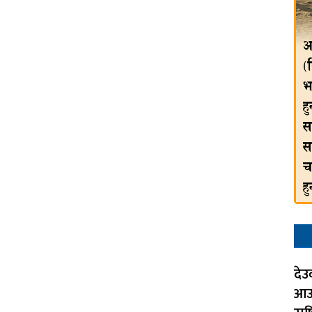
देउ
आउन