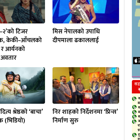
उ–२’को टिजर
मिस नेपालको उपाधि
िक, केकी–आँचलको
दीपमाला ढकाललाई
र आर्यनको
 अवतार
्य श्रेष्ठको ‘बाचा’
निर शाहको निर्देशनमा ‘प्रिन्स’
क (भिडियो)
निर्माण सुरु