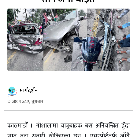
मार्गदर्शन
७ जेष्ठ २०८२, बुधबार
काठमाडौँ । गौशालामा यात्रुबाहक बस अनियन्त्रित हुँदा
सात वटा सवारी ठोकिएका छन् । एयरपोर्टतर्फ जाँदै