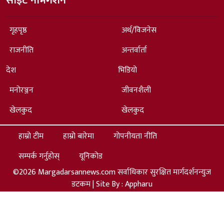
साइट नेभिगेशन
गृहपृष्ठ
अर्थ/विजनेस
राजनीति
अन्तर्वार्ता
देश
भिडियो
मनोरञ्जन
जीवनशैली
खेलकुद
खेलकुद
हाम्रो टीम
हाम्रो बारेमा
गोपनीयता नीति
सम्पर्क गर्नुहोस्
यूनिकोड
©2026 Margadarsannews.com सर्वाधिकार सुरक्षित मार्गदर्शनन्युज
डटकम | Site By :
Appharu