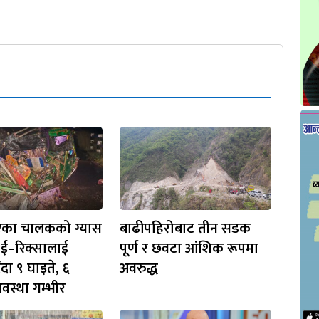
िएका चालकको ग्यास
बाढीपहिरोबाट तीन सडक
े ई–रिक्सालाई
पूर्ण र छवटा आंशिक रूपमा
दा ९ घाइते, ६
अवरुद्ध
स्था गम्भीर