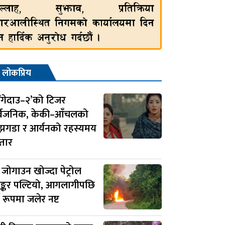
लोकप्रिय
ँगेदाउ–२’को टिजर
र्वजनिक, केकी–आँचलको
झगडा र आर्यनको रहस्यमय
तार
 जोगाउन खोज्दा पेट्रोल
ाङ्कर पल्टियो, आगलागीपछि
्ण रूपमा जलेर नष्ट