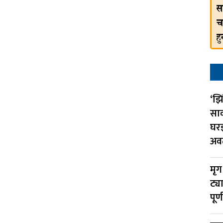
‘झि
सा
घर
अव
मृग
ट्य
पूर