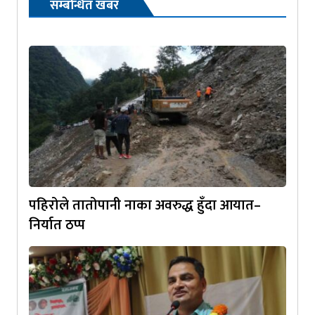
सम्बन्धित खबर
पहिरोले तातोपानी नाका अवरुद्ध हुँदा आयात–
निर्यात ठप्प