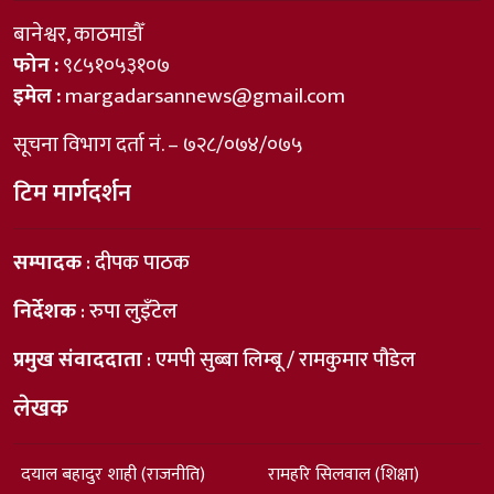
बानेश्वर, काठमाडौँ
फोन :
९८५१०५३१०७
इमेल :
margadarsannews@gmail.com
सूचना विभाग दर्ता नं. – ७२८/०७४/०७५
टिम मार्गदर्शन
सम्पादक
: दीपक पाठक
निर्देशक
: रुपा लुइँटेल
प्रमुख संवाददाता
: एमपी सुब्बा लिम्बू / रामकुमार पौडेल
लेखक
दयाल बहादुर शाही (राजनीति)
रामहरि सिलवाल (शिक्षा)