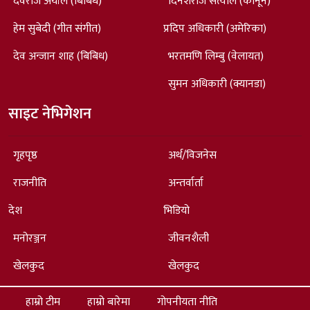
देवराज अर्याल (बिबिध)
दिनेशराज सत्याल (कानून)
हेम सुबेदी (गीत संगीत)
प्रदिप अधिकारी (अमेरिका)
देव अन्जान शाह (बिबिध)
भरतमणि लिम्बु (वेलायत)
सुमन अधिकारी (क्यानडा)
साइट नेभिगेशन
गृहपृष्ठ
अर्थ/विजनेस
राजनीति
अन्तर्वार्ता
देश
भिडियो
मनोरञ्जन
जीवनशैली
खेलकुद
खेलकुद
हाम्रो टीम
हाम्रो बारेमा
गोपनीयता नीति