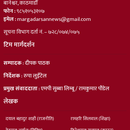
बानेश्वर, काठमाडौँ
फोन :
९८५१०५३१०७
इमेल :
margadarsannews@gmail.com
सूचना विभाग दर्ता नं. – ७२८/०७४/०७५
टिम मार्गदर्शन
सम्पादक
: दीपक पाठक
निर्देशक
: रुपा लुइँटेल
प्रमुख संवाददाता
: एमपी सुब्बा लिम्बू / रामकुमार पौडेल
लेखक
दयाल बहादुर शाही (राजनीति)
रामहरि सिलवाल (शिक्षा)