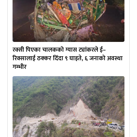
रक्सी पिएका चालकको ग्यास ट्यांकरले ई–
रिक्सालाई ठक्कर दिँदा ९ घाइते, ६ जनाको अवस्था
गम्भीर