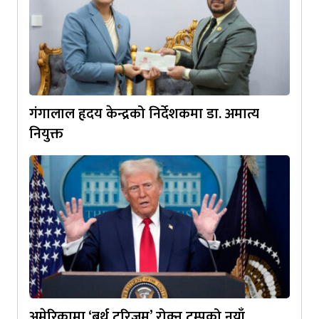
गंगालाल हृदय केन्द्रको निर्देशकमा डा. अमात्य
नियुक्त
अमेरिकामा ‘बर्थ टुरिजम’ रोक्न ट्रम्पको नयाँ