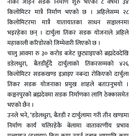
नाका जोड्न सडक निर्माण शुरु भएको ८ वर्षमा ३४
किलोमिटर मात्रै निर्माण भएको छ । अहिलेसम्म २८
किलोमिटरमा मात्रै यातायातका साधन सञ्चालनमा
भइरहेका छन् । दार्चुला तिंकर सडक योजनाले अहिले
महाकाली करिडोरको जिम्मेवारी लिएको छ ।
चालु आवमा रु ३० करोड बजेट छुट्याइएको ब्रह्मदेवदेखि
डडेलधुरा, बैतडीहुँदै दार्चुलाको तिंकरसम्मको ४२६
किलोमिटर सडकखण्ड इआइए नबन्दा रोकिएको दार्चुला
तिंकर सडक योजनाका प्रमुख शाहले बताउनुभयो ।
कञ्चनपुरको ब्रह्मदेवमा सडक निर्माणका लागि ठेक्कासमेत
भएको छैन ।
उनले भने, ‘डडेलधुरा, बैतडी र दार्चुलामा गरी तीन खण्डमा
निर्माण कार्य चलिरहेकै बेलामा वातावरणीय प्रभाव
मूल्याङ्कन (इआइए) बिना काम नगर्न दबाब आएपछि काम