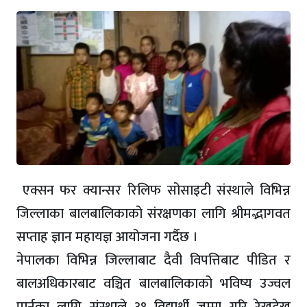
एक्सन फर क्यान्सर रिलिफ सोसाइटी संस्थाले विभिन्न
जिल्लाका बालबालिकाको संरक्षणका लागि श्रीमद्भागवत
सप्ताह ज्ञान महायज्ञ आयोजना गर्दैछ ।
नेपालका विभिन्न जिल्लाबाट दैवी विपत्तिबाट पीडित र
बालअधिकारबाट वञ्चित बालबालिकाको भविष्य उज्वल
पार्नका लागि संस्थाले ३१ विद्यार्थी जम्मा गरि रेखदेख