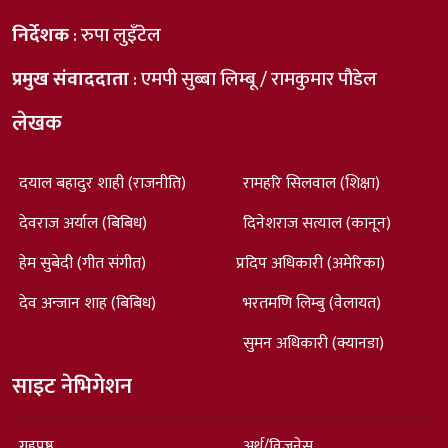
निर्देशक
: रुपा लुइँटेल
प्रमुख संवाददाता
: एमपी सुब्बा लिम्बू / रामकुमार पौडेल
लेखक
दयाल बहादुर शाही (राजनीति)
रामहरि सिलवाल (शिक्षा)
देवराज अर्याल (बिबिध)
दिनेशराज सत्याल (कानून)
हेम सुबेदी (गीत संगीत)
प्रदिप अधिकारी (अमेरिका)
देव अन्जान शाह (बिबिध)
भरतमणि लिम्बु (वेलायत)
सुमन अधिकारी (क्यानडा)
साइट नेभिगेशन
गृहपृष्ठ
अर्थ/विजनेस