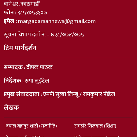
बानेश्वर, काठमाडौँ
फोन :
९८५१०५३१०७
इमेल :
margadarsannews@gmail.com
सूचना विभाग दर्ता नं. – ७२८/०७४/०७५
टिम मार्गदर्शन
सम्पादक
: दीपक पाठक
निर्देशक
: रुपा लुइँटेल
प्रमुख संवाददाता
: एमपी सुब्बा लिम्बू / रामकुमार पौडेल
लेखक
दयाल बहादुर शाही (राजनीति)
रामहरि सिलवाल (शिक्षा)