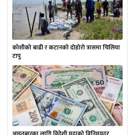
कोशीको बाढी र कटानको दोहोरो त्रासमा चिलिया
टापु
आइतबारका लागि विदेशी मुद्राको विनिमयदर