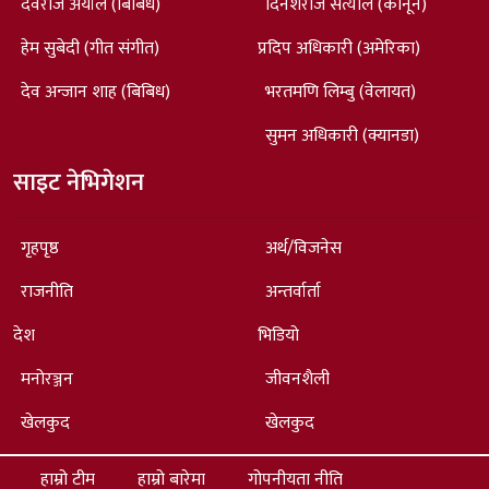
देवराज अर्याल (बिबिध)
दिनेशराज सत्याल (कानून)
हेम सुबेदी (गीत संगीत)
प्रदिप अधिकारी (अमेरिका)
देव अन्जान शाह (बिबिध)
भरतमणि लिम्बु (वेलायत)
सुमन अधिकारी (क्यानडा)
साइट नेभिगेशन
गृहपृष्ठ
अर्थ/विजनेस
राजनीति
अन्तर्वार्ता
देश
भिडियो
मनोरञ्जन
जीवनशैली
खेलकुद
खेलकुद
हाम्रो टीम
हाम्रो बारेमा
गोपनीयता नीति