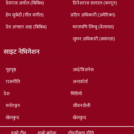
देवराज अर्याल (बिबिध)
दिनेशराज सत्याल (कानून)
हेम सुबेदी (गीत संगीत)
प्रदिप अधिकारी (अमेरिका)
देव अन्जान शाह (बिबिध)
भरतमणि लिम्बु (वेलायत)
सुमन अधिकारी (क्यानडा)
साइट नेभिगेशन
गृहपृष्ठ
अर्थ/विजनेस
राजनीति
अन्तर्वार्ता
देश
भिडियो
मनोरञ्जन
जीवनशैली
खेलकुद
खेलकुद
हाम्रो टीम
हाम्रो बारेमा
गोपनीयता नीति