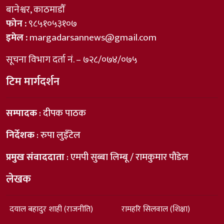
बानेश्वर, काठमाडौँ
फोन :
९८५१०५३१०७
इमेल :
margadarsannews@gmail.com
सूचना विभाग दर्ता नं. – ७२८/०७४/०७५
टिम मार्गदर्शन
सम्पादक
: दीपक पाठक
निर्देशक
: रुपा लुइँटेल
प्रमुख संवाददाता
: एमपी सुब्बा लिम्बू / रामकुमार पौडेल
लेखक
दयाल बहादुर शाही (राजनीति)
रामहरि सिलवाल (शिक्षा)