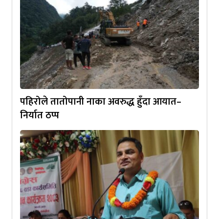
पहिरोले तातोपानी नाका अवरुद्ध हुँदा आयात–
निर्यात ठप्प