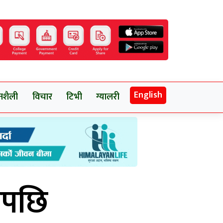
English
नशैली
विचार
टिभी
ग्यालरी
णपछि