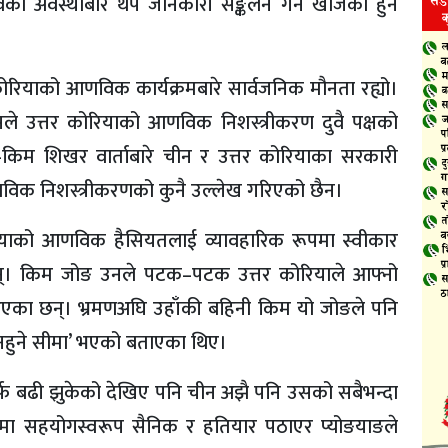
ावको अवस्थाबारे थप जानकारी सङ्कलन गर्न खोजेको हुन
तर कोरियाको आणविक कार्यक्रमबारे सार्वजनिक मौनता रह्यो।
उसले उत्तर कोरियाको आणविक निशस्त्रीकरण दुवै पक्षको
िम शिखर वार्ताबारे चीन र उत्तर कोरियाका सरकारी
णविक निशस्त्रीकरणको कुनै उल्लेख गरिएको छैन।
रियाको आणविक हैसियतलाई व्यावहारिक रूपमा स्वीकार
 छन्। किम जोङ उनले पटक–पटक उत्तर कोरियाले आफ्नो
ै आएका छन्। भ्रमणअघि उहाँकी बहिनी किम यो जोङले पनि
ा नहुने सीमा’ भएको बताएका थिए।
तर्फ बढी झुकेको देखिए पनि चीन अझै पनि उसको सबैभन्दा
द्धमा सहयोगस्वरूप सैनिक र हतियार पठाएर प्योङयाङले