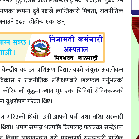
नले दुई देशबीचको सम्बन्धलाई नयाँ उचाइमा पु¥याउने
्रमणका क्रममा दुवै पक्षले क्रान्तिकारी मित्रता, राजनीतिक
ाउने दृढता दोहोर्‍याएका छन्।
 केन्द्रीय क्याडर प्रशिक्षण विद्यालयको संयुक्त अवलोकन
त्व विकास र राजनीतिक प्रशिक्षणबारे छलफल गर्नुभएको
 कोरियाली युद्धमा ज्यान गुमाएका चिनियाँ सैनिकहरूको
मा वृक्षरोपण गरेका थिए।
गत गरिएको थियो। उनी आफ्नी पत्नी तथा वरिष्ठ सरकारी
को थियो। भ्रमण सम्पन्न भएपछि किमलाई पठाएको सन्देशमा
न विचार आदानप्रदान गरी महत्त्वपूर्ण समझदारी हासिल