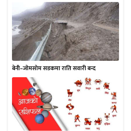
बेनी–जोमसोम सडकमा राति सवारी बन्द