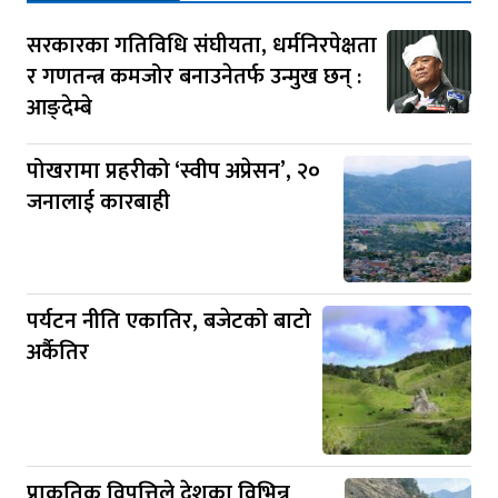
सरकारका गतिविधि संघीयता, धर्मनिरपेक्षता
र गणतन्त्र कमजोर बनाउनेतर्फ उन्मुख छन् :
आङ्देम्बे
पोखरामा प्रहरीको ‘स्वीप अप्रेसन’, २०
जनालाई कारबाही
पर्यटन नीति एकातिर, बजेटको बाटो
अर्कैतिर
प्राकृतिक विपत्तिले देशका विभिन्न