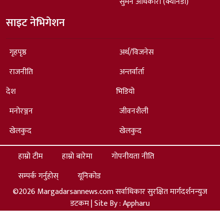
सुमन अधिकारी (क्यानडा)
साइट नेभिगेशन
गृहपृष्ठ
अर्थ/विजनेस
राजनीति
अन्तर्वार्ता
देश
भिडियो
मनोरञ्जन
जीवनशैली
खेलकुद
खेलकुद
हाम्रो टीम
हाम्रो बारेमा
गोपनीयता नीति
सम्पर्क गर्नुहोस्
यूनिकोड
©2026 Margadarsannews.com सर्वाधिकार सुरक्षित मार्गदर्शनन्युज
डटकम | Site By :
Appharu