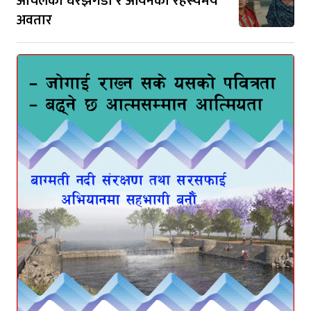
आँचलको घरझगडा र आर्यनको रहस्यमय
अवतार