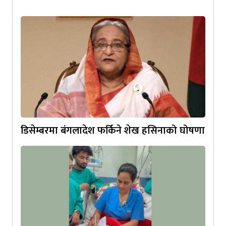
डिसेम्बरमा बंगलादेश फर्किने शेख हसिनाको घोषणा