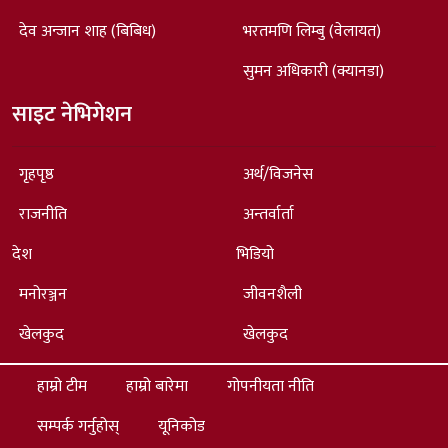
देव अन्जान शाह (बिबिध)
भरतमणि लिम्बु (वेलायत)
सुमन अधिकारी (क्यानडा)
साइट नेभिगेशन
गृहपृष्ठ
अर्थ/विजनेस
राजनीति
अन्तर्वार्ता
देश
भिडियो
मनोरञ्जन
जीवनशैली
खेलकुद
खेलकुद
हाम्रो टीम
हाम्रो बारेमा
गोपनीयता नीति
सम्पर्क गर्नुहोस्
यूनिकोड