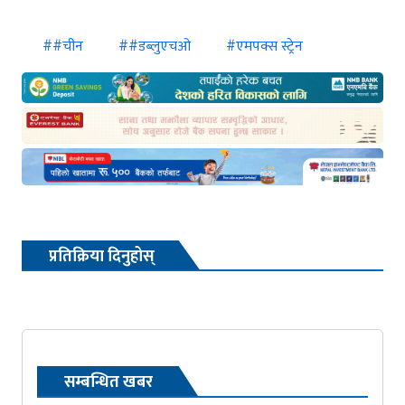
##चीन
##डब्लुएचओ
#एमपक्स स्ट्रेन
प्रतिक्रिया दिनुहोस्
सम्बन्धित खबर