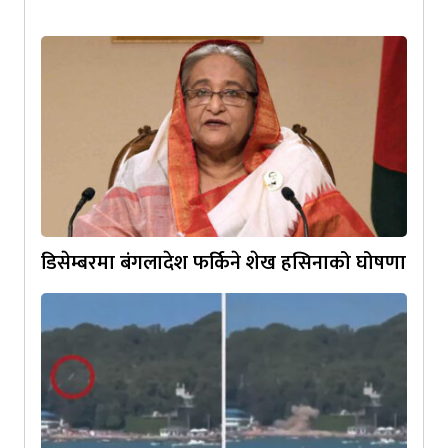
डिसेम्बरमा बंगलादेश फर्किने शेख हसिनाको घोषणा