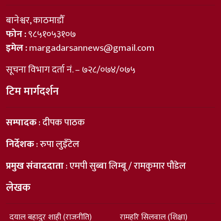
बानेश्वर, काठमाडौँ
फोन :
९८५१०५३१०७
इमेल :
margadarsannews@gmail.com
सूचना विभाग दर्ता नं. – ७२८/०७४/०७५
टिम मार्गदर्शन
सम्पादक
: दीपक पाठक
निर्देशक
: रुपा लुइँटेल
प्रमुख संवाददाता
: एमपी सुब्बा लिम्बू / रामकुमार पौडेल
लेखक
दयाल बहादुर शाही (राजनीति)
रामहरि सिलवाल (शिक्षा)