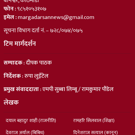
बानेश्वर, काठमाडौँ
फोन :
९८५१०५३१०७
इमेल :
margadarsannews@gmail.com
सूचना विभाग दर्ता नं. – ७२८/०७४/०७५
टिम मार्गदर्शन
सम्पादक
: दीपक पाठक
निर्देशक
: रुपा लुइँटेल
प्रमुख संवाददाता
: एमपी सुब्बा लिम्बू / रामकुमार पौडेल
लेखक
दयाल बहादुर शाही (राजनीति)
रामहरि सिलवाल (शिक्षा)
देवराज अर्याल (बिबिध)
दिनेशराज सत्याल (कानून)