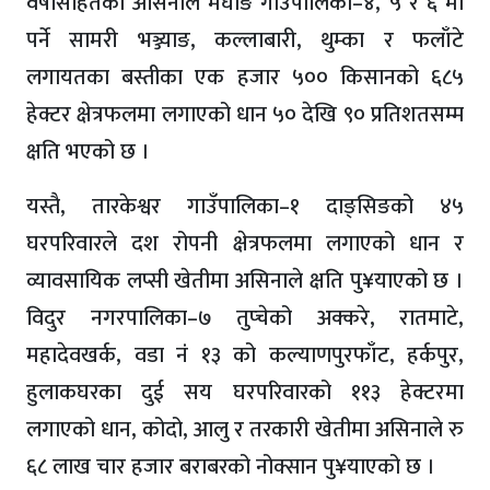
वर्षासहितको असिनाले मेघाङ गाउँपालिका–४, ५ र ६ मा
पर्ने सामरी भञ्ज्याङ, कल्लाबारी, थुम्का र फलाँटे
लगायतका बस्तीका एक हजार ५०० किसानको ६८५
हेक्टर क्षेत्रफलमा लगाएको धान ५० देखि ९० प्रतिशतसम्म
क्षति भएको छ ।
यस्तै, तारकेश्वर गाउँपालिका–१ दाङ्सिङको ४५
घरपरिवारले दश रोपनी क्षेत्रफलमा लगाएको धान र
व्यावसायिक लप्सी खेतीमा असिनाले क्षति पु¥याएको छ ।
विदुर नगरपालिका–७ तुप्चेको अक्करे, रातमाटे,
महादेवखर्क, वडा नंं १३ को कल्याणपुरफाँट, हर्कपुर,
हुलाकघरका दुई सय घरपरिवारको ११३ हेक्टरमा
लगाएको धान, कोदो, आलु र तरकारी खेतीमा असिनाले रु
६८ लाख चार हजार बराबरको नोक्सान पु¥याएको छ ।