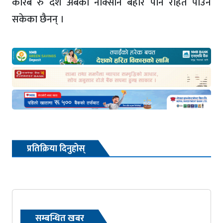
करिब रु दश अर्बको नोक्सान बेहोरे पनि राहत पाउन
सकेका छैनन् ।
प्रतिक्रिया दिनुहोस्
सम्बन्धित खबर