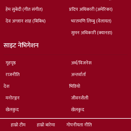
हेम सुबेदी (गीत संगीत)
प्रदिप अधिकारी (अमेरिका)
देव अन्जान शाह (बिबिध)
भरतमणि लिम्बु (वेलायत)
सुमन अधिकारी (क्यानडा)
साइट नेभिगेशन
गृहपृष्ठ
अर्थ/विजनेस
राजनीति
अन्तर्वार्ता
देश
भिडियो
मनोरञ्जन
जीवनशैली
खेलकुद
खेलकुद
हाम्रो टीम
हाम्रो बारेमा
गोपनीयता नीति