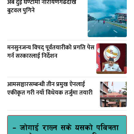
अब दुई घण्टामा नारायणगढदेखि
बुटवल पुगिने
मनसुनजन्य विपद् पूर्वतयारीको प्रगति पेस
गर्न सरकारलाई निर्देशन
आमसञ्चारसम्बन्धी तीन प्रमुख ऐनलाई
एकीकृत गरी नयाँ विधेयक तर्जुमा तयारी