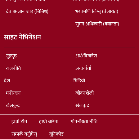
देव अन्जान शाह (बिबिध)
भरतमणि लिम्बु (वेलायत)
सुमन अधिकारी (क्यानडा)
साइट नेभिगेशन
गृहपृष्ठ
अर्थ/विजनेस
राजनीति
अन्तर्वार्ता
देश
भिडियो
मनोरञ्जन
जीवनशैली
खेलकुद
खेलकुद
हाम्रो टीम
हाम्रो बारेमा
गोपनीयता नीति
सम्पर्क गर्नुहोस्
यूनिकोड