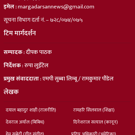
इमेल :
margadarsannews@gmail.com
सूचना विभाग दर्ता नं. – ७२८/०७४/०७५
टिम मार्गदर्शन
सम्पादक
: दीपक पाठक
निर्देशक
: रुपा लुइँटेल
प्रमुख संवाददाता
: एमपी सुब्बा लिम्बू / रामकुमार पौडेल
लेखक
दयाल बहादुर शाही (राजनीति)
रामहरि सिलवाल (शिक्षा)
देवराज अर्याल (बिबिध)
दिनेशराज सत्याल (कानून)
हेम सुबेदी (गीत संगीत)
प्रदिप अधिकारी (अमेरिका)