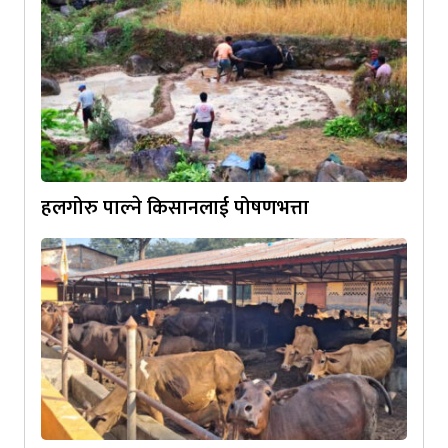
हलगोरु पाल्ने किसानलाई पोषणभत्ता