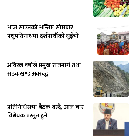
आज साउनको अन्तिम सोमबार,
पशुपतिनाथमा दर्शनार्थीको घुइँचो
अविरल वर्षाले प्रमुख राजमार्ग तथा
सडकखण्ड अवरुद्ध
प्रतिनिधिसभा बैठक बस्दै, आज चार
विधेयक प्रस्तुत हुने