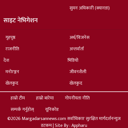
सुमन अधिकारी (क्यानडा)
साइट नेभिगेशन
गृहपृष्ठ
अर्थ/विजनेस
राजनीति
अन्तर्वार्ता
देश
भिडियो
मनोरञ्जन
जीवनशैली
खेलकुद
खेलकुद
हाम्रो टीम
हाम्रो बारेमा
गोपनीयता नीति
सम्पर्क गर्नुहोस्
यूनिकोड
©2026 Margadarsannews.com सर्वाधिकार सुरक्षित मार्गदर्शनन्युज
डटकम | Site By :
Appharu