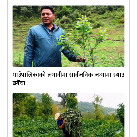
गाउँपालिकाको लगानीमा सार्वजनिक जग्गामा स्याउ
बगैँचा