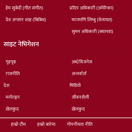
हेम सुबेदी (गीत संगीत)
प्रदिप अधिकारी (अमेरिका)
देव अन्जान शाह (बिबिध)
भरतमणि लिम्बु (वेलायत)
सुमन अधिकारी (क्यानडा)
साइट नेभिगेशन
गृहपृष्ठ
अर्थ/विजनेस
राजनीति
अन्तर्वार्ता
देश
भिडियो
मनोरञ्जन
जीवनशैली
खेलकुद
खेलकुद
हाम्रो टीम
हाम्रो बारेमा
गोपनीयता नीति