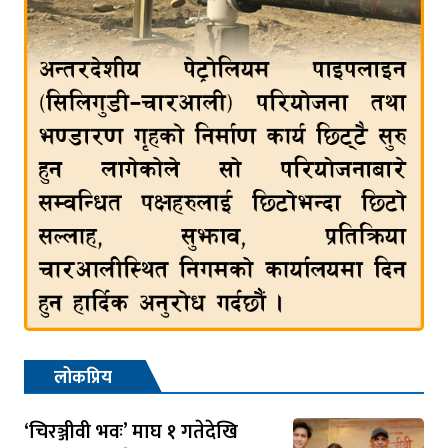
लोकप्रिय
‘चिरञ्जीवी भवः’ माघ १ गतेदेखि