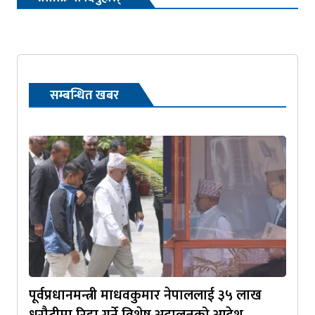
सम्बन्धित खबर
पूर्वप्रधानमन्त्री माधवकुमार नेपाललाई ३५ लाख
धरौटीमा रिहा गर्ने विशेष अदालतको आदेश