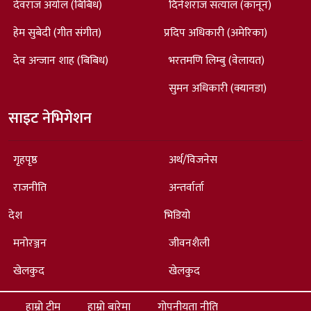
देवराज अर्याल (बिबिध)
दिनेशराज सत्याल (कानून)
हेम सुबेदी (गीत संगीत)
प्रदिप अधिकारी (अमेरिका)
देव अन्जान शाह (बिबिध)
भरतमणि लिम्बु (वेलायत)
सुमन अधिकारी (क्यानडा)
साइट नेभिगेशन
गृहपृष्ठ
अर्थ/विजनेस
राजनीति
अन्तर्वार्ता
देश
भिडियो
मनोरञ्जन
जीवनशैली
खेलकुद
खेलकुद
हाम्रो टीम
हाम्रो बारेमा
गोपनीयता नीति