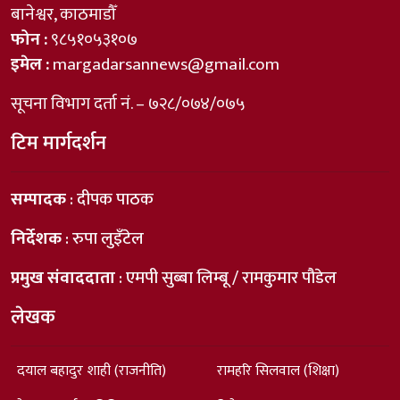
बानेश्वर, काठमाडौँ
फोन :
९८५१०५३१०७
इमेल :
margadarsannews@gmail.com
सूचना विभाग दर्ता नं. – ७२८/०७४/०७५
टिम मार्गदर्शन
सम्पादक
: दीपक पाठक
निर्देशक
: रुपा लुइँटेल
प्रमुख संवाददाता
: एमपी सुब्बा लिम्बू / रामकुमार पौडेल
लेखक
दयाल बहादुर शाही (राजनीति)
रामहरि सिलवाल (शिक्षा)