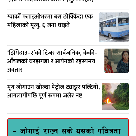
ग्वार्को फ्लाइओभरमा बस ठोक्किँदा एक
महिलाको मृत्यु, ६ जना घाइते
‘झिँगेदाउ–२’को टिजर सार्वजनिक, केकी–
आँचलको घरझगडा र आर्यनको रहस्यमय
अवतार
मृग जोगाउन खोज्दा पेट्रोल ट्याङ्कर पल्टियो,
आगलागीपछि पूर्ण रूपमा जलेर नष्ट