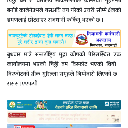
चिठ्ठी बम र विद्यालय आक्रमणपछि फ्रान्सका गृहमन्त्री
बर्नार्ड काजेनेउभले यसअघि तय गरेको उत्तरी सोम्मे क्षेत्रको
भ्रमणलाई छोट्याएर राजधानी फर्किनु भएको छ ।
बुधबार मात्रै अन्तर्राष्ट्रिय मुद्रा कोषको पेरिसस्थित एक
कार्यालयमा भएको चिठ्ठी बम विस्फोट भएको थियो ।
विस्फोटको ग्रीक गुरिल्ला समूहले जिम्मेवारी लिएको छ ।
रासस÷एएफपी