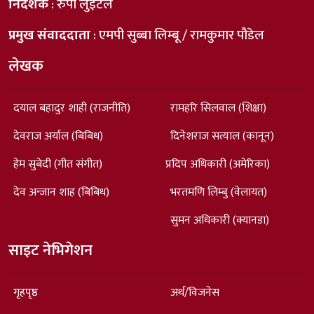
निर्देशक
: रुपा लुइँटेल
प्रमुख संवाददाता
: एमपी सुब्बा लिम्बू / रामकुमार पौडेल
लेखक
दयाल बहादुर शाही (राजनीति)
रामहरि सिलवाल (शिक्षा)
देवराज अर्याल (बिबिध)
दिनेशराज सत्याल (कानून)
हेम सुबेदी (गीत संगीत)
प्रदिप अधिकारी (अमेरिका)
देव अन्जान शाह (बिबिध)
भरतमणि लिम्बु (वेलायत)
सुमन अधिकारी (क्यानडा)
साइट नेभिगेशन
गृहपृष्ठ
अर्थ/विजनेस