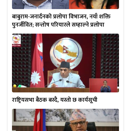
बाबुराम-जनार्दनको प्रलोपा विभाजन, नयाँ शक्ति
पुनर्जीवित; सन्तोष परियारले सम्हाल्ने प्रलोपा
राष्ट्रियसभा बैठक बस्दै, यस्तो छ कार्यसूची