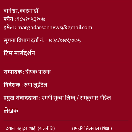
बानेश्वर, काठमाडौँ
फोन :
९८५१०५३१०७
इमेल :
margadarsannews@gmail.com
सूचना विभाग दर्ता नं. – ७२८/०७४/०७५
टिम मार्गदर्शन
सम्पादक
: दीपक पाठक
निर्देशक
: रुपा लुइँटेल
प्रमुख संवाददाता
: एमपी सुब्बा लिम्बू / रामकुमार पौडेल
लेखक
दयाल बहादुर शाही (राजनीति)
रामहरि सिलवाल (शिक्षा)