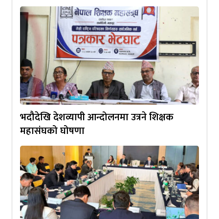
भदौदेखि देशव्यापी आन्दोलनमा उत्रने शिक्षक
महासंघको घोषणा