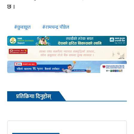
छ ।
#छुवाछूत
#रामचन्द्र पौडेल
प्रतिक्रिया दिनुहोस्