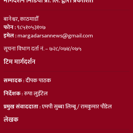
मार्गदर्शन मिडिया प्रा. लि. द्वारा प्रकाशित
बानेश्वर, काठमाडौँ
फोन :
९८५१०५३१०७
इमेल :
margadarsannews@gmail.com
सूचना विभाग दर्ता नं. – ७२८/०७४/०७५
टिम मार्गदर्शन
सम्पादक
: दीपक पाठक
निर्देशक
: रुपा लुइँटेल
प्रमुख संवाददाता
: एमपी सुब्बा लिम्बू / रामकुमार पौडेल
लेखक