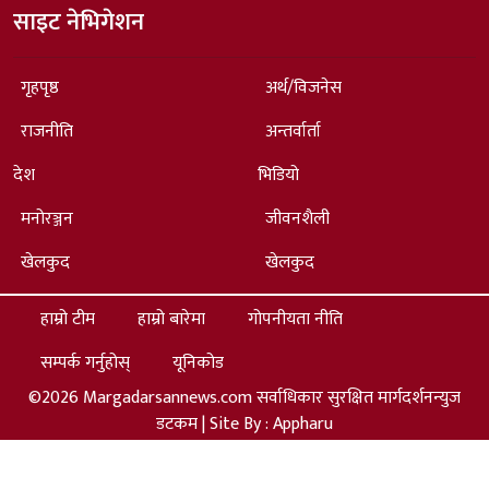
साइट नेभिगेशन
गृहपृष्ठ
अर्थ/विजनेस
राजनीति
अन्तर्वार्ता
देश
भिडियो
मनोरञ्जन
जीवनशैली
खेलकुद
खेलकुद
हाम्रो टीम
हाम्रो बारेमा
गोपनीयता नीति
सम्पर्क गर्नुहोस्
यूनिकोड
©2026 Margadarsannews.com सर्वाधिकार सुरक्षित मार्गदर्शनन्युज
डटकम | Site By :
Appharu