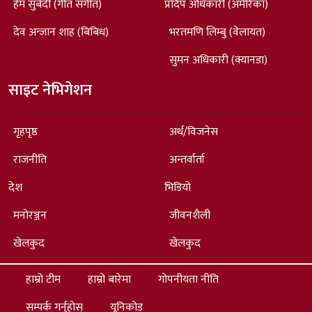
हेम सुबेदी (गीत संगीत)
प्रदिप अधिकारी (अमेरिका)
देव अन्जान शाह (बिबिध)
भरतमणि लिम्बु (वेलायत)
सुमन अधिकारी (क्यानडा)
साइट नेभिगेशन
गृहपृष्ठ
अर्थ/विजनेस
राजनीति
अन्तर्वार्ता
देश
भिडियो
मनोरञ्जन
जीवनशैली
खेलकुद
खेलकुद
हाम्रो टीम
हाम्रो बारेमा
गोपनीयता नीति
सम्पर्क गर्नुहोस्
यूनिकोड