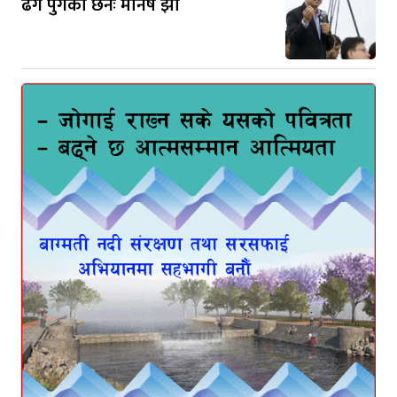
ढंग पुगेकाे छैनः मनिष झा