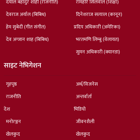
दयाल बहादुर शाही (राजनीति)
रामहरि सिलवाल (शिक्षा)
देवराज अर्याल (बिबिध)
दिनेशराज सत्याल (कानून)
हेम सुबेदी (गीत संगीत)
प्रदिप अधिकारी (अमेरिका)
देव अन्जान शाह (बिबिध)
भरतमणि लिम्बु (वेलायत)
सुमन अधिकारी (क्यानडा)
साइट नेभिगेशन
गृहपृष्ठ
अर्थ/विजनेस
राजनीति
अन्तर्वार्ता
देश
भिडियो
मनोरञ्जन
जीवनशैली
खेलकुद
खेलकुद