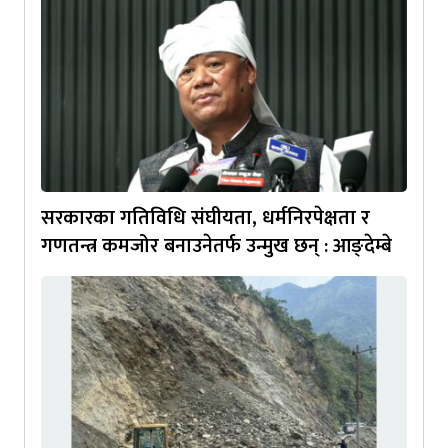
सरकारका गतिविधि संघीयता, धर्मनिरपेक्षता र
गणतन्त्र कमजोर बनाउनेतर्फ उन्मुख छन् : आङ्देम्बे