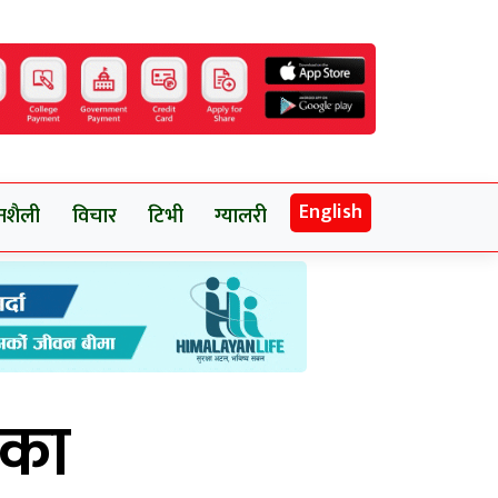
English
नशैली
विचार
टिभी
ग्यालरी
कका