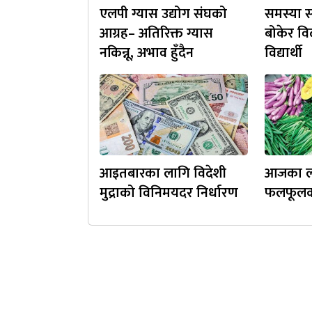
एलपी ग्यास उद्योग संघको
समस्या स
आग्रह– अतिरिक्त ग्यास
बोकेर व
नकिन्नू, अभाव हुँदैन
विद्यार्थी
आइतबारका लागि विदेशी
आजका ला
मुद्राको विनिमयदर निर्धारण
फलफूलकाे