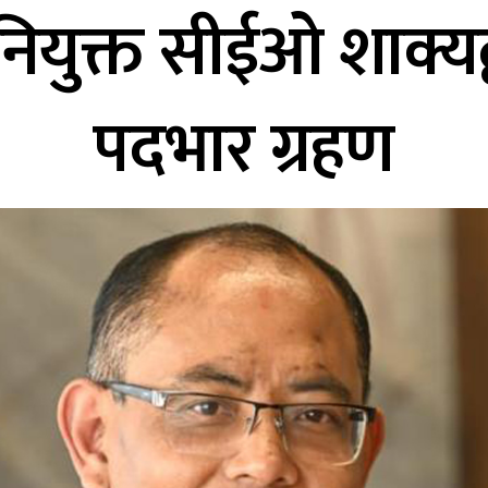
ियुक्त सीईओ शाक्यद्
पदभार ग्रहण