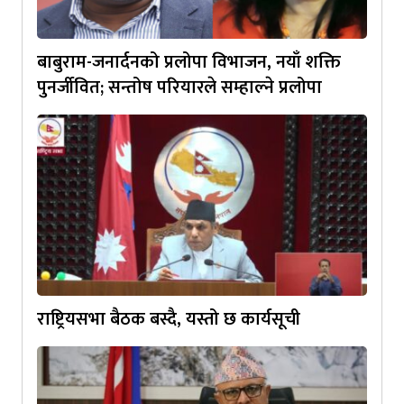
बाबुराम-जनार्दनको प्रलोपा विभाजन, नयाँ शक्ति
पुनर्जीवित; सन्तोष परियारले सम्हाल्ने प्रलोपा
राष्ट्रियसभा बैठक बस्दै, यस्तो छ कार्यसूची