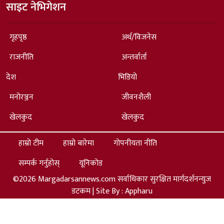
साइट नेभिगेशन
गृहपृष्ठ
अर्थ/विजनेस
राजनीति
अन्तर्वार्ता
देश
भिडियो
मनोरञ्जन
जीवनशैली
खेलकुद
खेलकुद
हाम्रो टीम
हाम्रो बारेमा
गोपनीयता नीति
सम्पर्क गर्नुहोस्
यूनिकोड
©2026 Margadarsannews.com सर्वाधिकार सुरक्षित मार्गदर्शनन्युज
डटकम | Site By :
Appharu