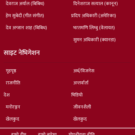
देवराज अर्याल (बिबिध)
दिनेशराज सत्याल (कानून)
हेम सुबेदी (गीत संगीत)
प्रदिप अधिकारी (अमेरिका)
देव अन्जान शाह (बिबिध)
भरतमणि लिम्बु (वेलायत)
सुमन अधिकारी (क्यानडा)
साइट नेभिगेशन
गृहपृष्ठ
अर्थ/विजनेस
राजनीति
अन्तर्वार्ता
देश
भिडियो
मनोरञ्जन
जीवनशैली
खेलकुद
खेलकुद
हाम्रो टीम
हाम्रो बारेमा
गोपनीयता नीति