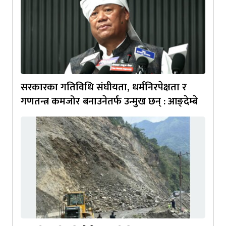
सरकारका गतिविधि संघीयता, धर्मनिरपेक्षता र
गणतन्त्र कमजोर बनाउनेतर्फ उन्मुख छन् : आङ्देम्बे