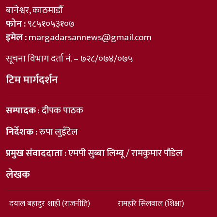
बानेश्वर, काठमाडौँ
फोन :
९८५१०५३१०७
इमेल :
margadarsannews@gmail.com
सूचना विभाग दर्ता नं. – ७२८/०७४/०७५
टिम मार्गदर्शन
सम्पादक
: दीपक पाठक
निर्देशक
: रुपा लुइँटेल
प्रमुख संवाददाता
: एमपी सुब्बा लिम्बू / रामकुमार पौडेल
लेखक
दयाल बहादुर शाही (राजनीति)
रामहरि सिलवाल (शिक्षा)