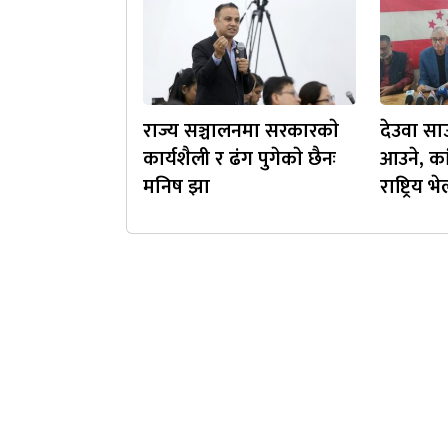
राज्य सञ्चालनमा सरकारकाे
देउवा सा
कार्यशैली र ढंग पुगेकाे छैनः
आउने, का
मनिष झा
राष्ट्रिय 