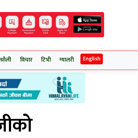
English
नशैली
विचार
टिभी
ग्यालरी
नजीको