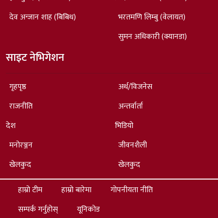
देव अन्जान शाह (बिबिध)
भरतमणि लिम्बु (वेलायत)
सुमन अधिकारी (क्यानडा)
साइट नेभिगेशन
गृहपृष्ठ
अर्थ/विजनेस
राजनीति
अन्तर्वार्ता
देश
भिडियो
मनोरञ्जन
जीवनशैली
खेलकुद
खेलकुद
हाम्रो टीम
हाम्रो बारेमा
गोपनीयता नीति
सम्पर्क गर्नुहोस्
यूनिकोड