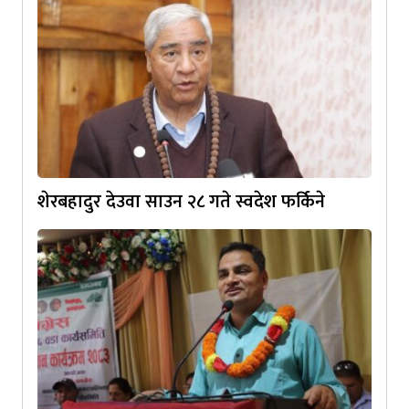
शेरबहादुर देउवा साउन २८ गते स्वदेश फर्किने