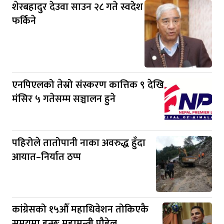
शेरबहादुर देउवा साउन २८ गते स्वदेश
फर्किने
एनपिएलको तेस्रो संस्करण कात्तिक ९ देखि
मंसिर ५ गतेसम्म सञ्चालन हुने
पहिरोले तातोपानी नाका अवरुद्ध हुँदा
आयात–निर्यात ठप्प
कांग्रेसको १५औँ महाधिवेशन तोकिएकै
समयमा हुन्छः महामन्त्री पौडेल