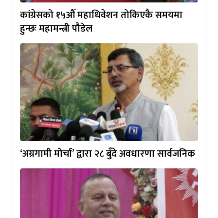
कांग्रेसको १५औँ महाधिवेशन तोकिएकै समयमा
हुन्छः महामन्त्री पौडेल
‘अग्रगामी मोर्चा’ द्वारा २८ बुँदे अवधारणा सार्वजनिक