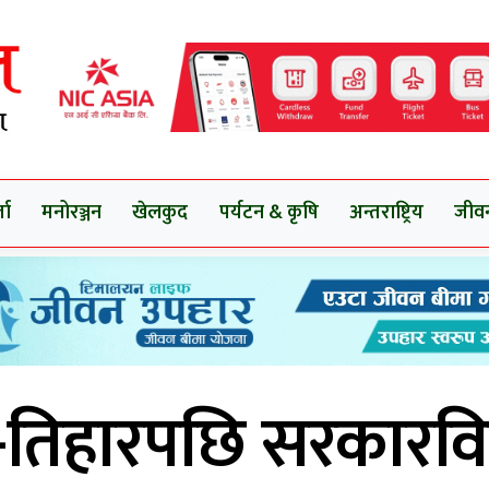
ता
मनोरञ्जन
खेलकुद
पर्यटन & कृषि
अन्तराष्ट्रिय
जीव
ँ-तिहारपछि सरकारविर