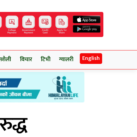
English
नशैली
विचार
टिभी
ग्यालरी
ुद्ध