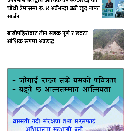
एनएमबि बैंकद्वारा आर्थिक वर्ष २०८२/८३ को
चौथो त्रैमासमा रु. ४ अर्बभन्दा बढी खुद नाफा
आर्जन
बाढीपहिरोबाट तीन सडक पूर्ण र छवटा
आंशिक रूपमा अवरुद्ध