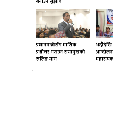
बनाउन सुझाव
प्रधानमन्त्रीसँग मासिक
भदौदेखि 
प्रश्नोत्तर गराउन सभामुखको
आन्दोलनम
रुलिङ माग
महासंघक