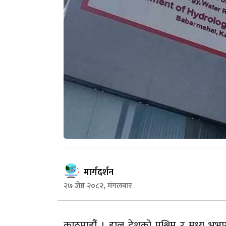
मार्गदर्शन
२७ जेष्ठ २०८२, मंगलबार
काठमाडौं । हाल देशको पश्चिम र मध्य भूभा