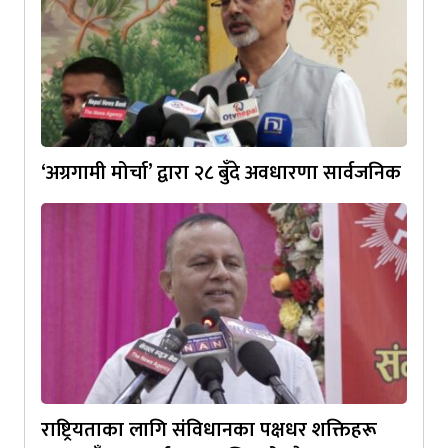
‘अग्रगामी मोर्चा’ द्वारा २८ बुँदे अवधारणा सार्वजनिक
राष्ट्रियताका लागि संविधानका पक्षधर शक्तिहरू