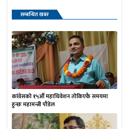
सम्बन्धित खबर
कांग्रेसको १५औँ महाधिवेशन तोकिएकै समयमा
हुन्छः महामन्त्री पौडेल