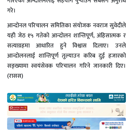
गरिएको आन्दोलनलाई सहयोग पुर्‍याउन सबैसँग अनुरोध
गरे।
आन्दोनल परिचालन समितिका संयोजक नवराज सुवेदीले
यही जेठ १५ गतेको आन्दोलन शान्तिपूर्ण, अंहिसात्मक र
सत्याग्रहमा आधारित हुने विश्वास दिलाए। उनले
आन्दोलनलाई शान्तिपूर्ण तुल्याउन करिब दुई हजारको
सङ्ख्यामा स्वयंसेवक परिचालन गरिने जानकारी दिए।
(रासस)