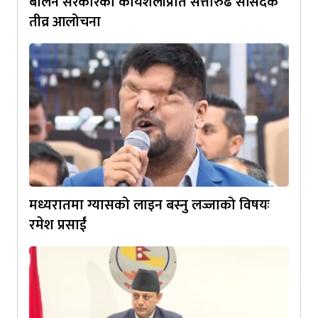
बालेन सरकारको कार्यशैलीप्रति सत्तारुढ सांसदकै
तीव्र आलोचना
मध्यरातमा ग्यासको लाइन बस्नु लज्जाको विषयः
रमेश प्रसाईं