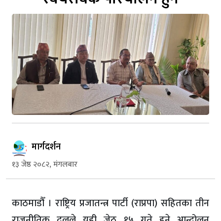
मार्गदर्शन
१३ जेष्ठ २०८२, मंगलबार
काठमाडौँ । राष्ट्रिय प्रजातन्त्र पार्टी (राप्रपा) सहितका तीन
राजनीतिक दलले यही जेठ १५ गते हुने आन्दोलन