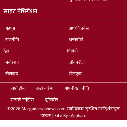
साइट नेभिगेशन
गृहपृष्ठ
अर्थ/विजनेस
राजनीति
अन्तर्वार्ता
देश
भिडियो
मनोरञ्जन
जीवनशैली
खेलकुद
खेलकुद
हाम्रो टीम
हाम्रो बारेमा
गोपनीयता नीति
सम्पर्क गर्नुहोस्
यूनिकोड
©2026 Margadarsannews.com सर्वाधिकार सुरक्षित मार्गदर्शनन्युज
डटकम | Site By :
Appharu