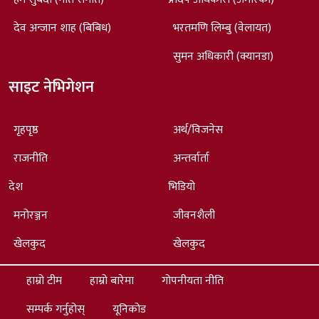
देव अन्जान शाह (बिबिध)
भरतमणि लिम्बु (वेलायत)
सुमन अधिकारी (क्यानडा)
साइट नेभिगेशन
गृहपृष्ठ
अर्थ/विजनेस
राजनीति
अन्तर्वार्ता
देश
भिडियो
मनोरञ्जन
जीवनशैली
खेलकुद
खेलकुद
हाम्रो टीम
हाम्रो बारेमा
गोपनीयता नीति
सम्पर्क गर्नुहोस्
यूनिकोड