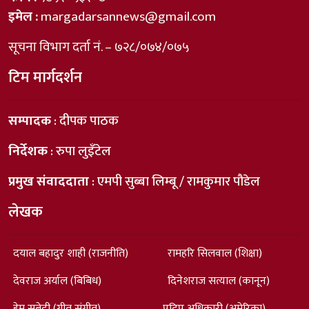
इमेल :
margadarsannews@gmail.com
सूचना विभाग दर्ता नं. – ७२८/०७४/०७५
टिम मार्गदर्शन
सम्पादक
: दीपक पाठक
निर्देशक
: रुपा लुइँटेल
प्रमुख संवाददाता
: एमपी सुब्बा लिम्बू / रामकुमार पौडेल
लेखक
दयाल बहादुर शाही (राजनीति)
रामहरि सिलवाल (शिक्षा)
देवराज अर्याल (बिबिध)
दिनेशराज सत्याल (कानून)
हेम सुबेदी (गीत संगीत)
प्रदिप अधिकारी (अमेरिका)