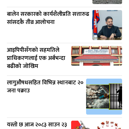
बालेन सरकारको कार्यशैलीप्रति सत्तारुढ
सांसदकै तीव्र आलोचना
आइपिपीसँगको सहमतिले
प्राधिकरणलाई एक अर्बभन्दा
बढीको जोखिम
लागुऔषधसहित विभिन्न स्थानबाट २०
जना पक्राउ
यस्तो छ आज २०८३ साउन २३