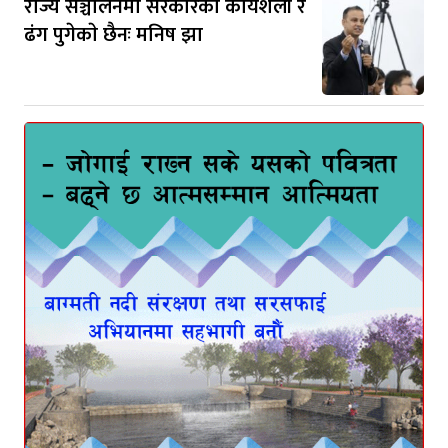
राज्य सञ्चालनमा सरकारकाे कार्यशैली र
ढंग पुगेकाे छैनः मनिष झा