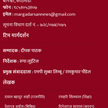
बानेश्वर, काठमाडौँ
फोन :
९८५१०५३१०७
इमेल :
margadarsannews@gmail.com
सूचना विभाग दर्ता नं. – ७२८/०७४/०७५
टिम मार्गदर्शन
सम्पादक
: दीपक पाठक
निर्देशक
: रुपा लुइँटेल
प्रमुख संवाददाता
: एमपी सुब्बा लिम्बू / रामकुमार पौडेल
लेखक
दयाल बहादुर शाही (राजनीति)
रामहरि सिलवाल (शिक्षा)
देवराज अर्याल (बिबिध)
दिनेशराज सत्याल (कानून)