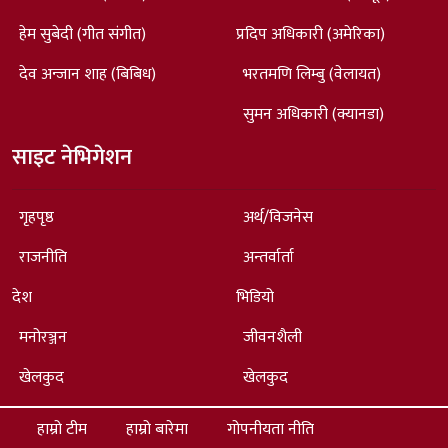
हेम सुबेदी (गीत संगीत)
प्रदिप अधिकारी (अमेरिका)
देव अन्जान शाह (बिबिध)
भरतमणि लिम्बु (वेलायत)
सुमन अधिकारी (क्यानडा)
साइट नेभिगेशन
गृहपृष्ठ
अर्थ/विजनेस
राजनीति
अन्तर्वार्ता
देश
भिडियो
मनोरञ्जन
जीवनशैली
खेलकुद
खेलकुद
हाम्रो टीम
हाम्रो बारेमा
गोपनीयता नीति