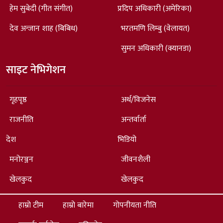
हेम सुबेदी (गीत संगीत)
प्रदिप अधिकारी (अमेरिका)
देव अन्जान शाह (बिबिध)
भरतमणि लिम्बु (वेलायत)
सुमन अधिकारी (क्यानडा)
साइट नेभिगेशन
गृहपृष्ठ
अर्थ/विजनेस
राजनीति
अन्तर्वार्ता
देश
भिडियो
मनोरञ्जन
जीवनशैली
खेलकुद
खेलकुद
हाम्रो टीम
हाम्रो बारेमा
गोपनीयता नीति