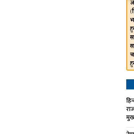
हिन
राज
मुख