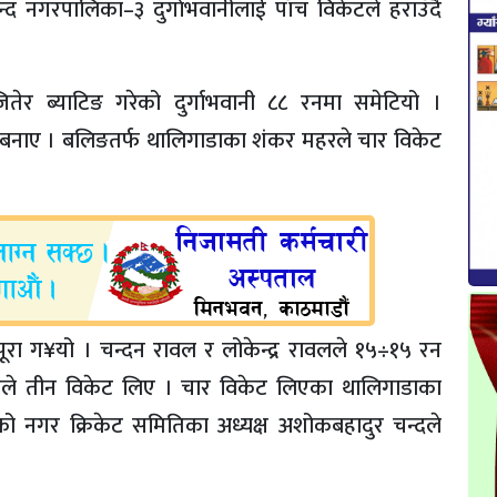
गरपालिका–३ दुर्गाभवानीलाई पाँच विकेटले हराउँदै
 जितेर ब्याटिङ गरेको दुर्गाभवानी ८८ रनमा समेटियो ।
 रन बनाए । बलिङतर्फ थालिगाडाका शंकर महरले चार विकेट
ूरा ग¥यो । चन्दन रावल र लोकेन्द्र रावलले १५÷१५ रन
भट्टले तीन विकेट लिए । चार विकेट लिएका थालिगाडाका
ो नगर क्रिकेट समितिका अध्यक्ष अशोकबहादुर चन्दले