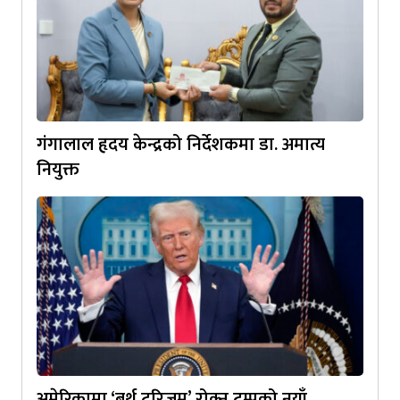
गंगालाल हृदय केन्द्रको निर्देशकमा डा. अमात्य
नियुक्त
अमेरिकामा ‘बर्थ टुरिजम’ रोक्न ट्रम्पको नयाँ