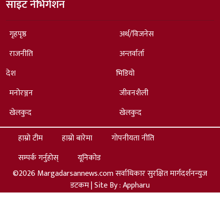
साइट नेभिगेशन
गृहपृष्ठ
अर्थ/विजनेस
राजनीति
अन्तर्वार्ता
देश
भिडियो
मनोरञ्जन
जीवनशैली
खेलकुद
खेलकुद
हाम्रो टीम
हाम्रो बारेमा
गोपनीयता नीति
सम्पर्क गर्नुहोस्
यूनिकोड
©2026 Margadarsannews.com सर्वाधिकार सुरक्षित मार्गदर्शनन्युज
डटकम | Site By :
Appharu